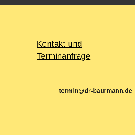
Kontakt und
Individuelle Gesundheitstherapie,
Akupunktur, Chirotherapie
Terminanfrage
und Sportmedizin
termin@dr-baurmann.de