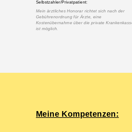
Selbstzahler/Privatpatient:
Mein ärztliches Honorar richtet sich nach der
Gebührenordnung für Ärzte, eine
Kostenübernahme über die private Krankenkass
ist möglich.
Meine Kompetenzen: