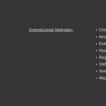
Unterstüzende Methoden:
•
Chi
•
Aku
•
Ext
•
Hya
•
Reg
•
SNP
•
Sen
•
Mag